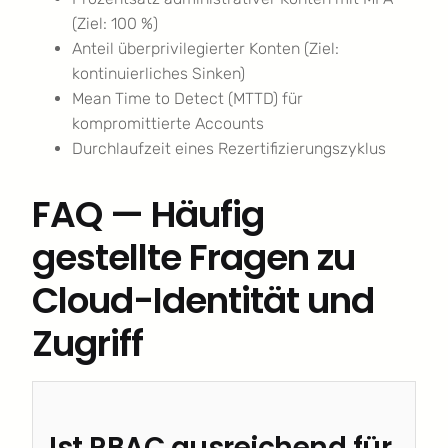
(Ziel: 100 %)
Anteil überprivilegierter Konten (Ziel:
kontinuierliches Sinken)
Mean Time to Detect (MTTD) für
kompromittierte Accounts
Durchlaufzeit eines Rezertifizierungszyklus
FAQ — Häufig
gestellte Fragen zu
Cloud-Identität und
Zugriff
Ist RBAC ausreichend für