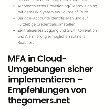
Automatisiertes Provisioning/Deprovisioning
mit dem HR-System als Source of Truth.
Service-Accounts identifizieren und auf
kurzlebige Credentials umstellen.
Zentralisiertes Logging und SIEM: Korrelation
und Alarmierung ermöglichen schnelle
Reaktion.
MFA in Cloud-
Umgebungen sicher
implementieren –
Empfehlungen von
thegomers.net