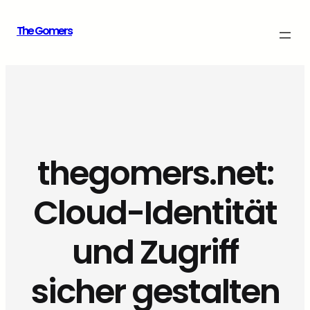
Zum
The Gomers
Inhalt
springen
thegomers.net:
Cloud-Identität
und Zugriff
sicher gestalten