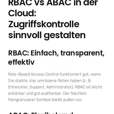
RBAC vs ABAC in der
Cloud:
Zugriffskontrolle
sinnvoll gestalten
RBAC: Einfach, transparent,
effektiv
Role-Based Access Control funktioniert gut, wenn
Sie stabile, klar umrissene Rollen haben (z. B.
Entwickler, Support, Administrator). RBAC ist leicht
erklärbar und gut auditierbar. Der Nachteil:
Feingranularer Kontext bleibt außen vor.