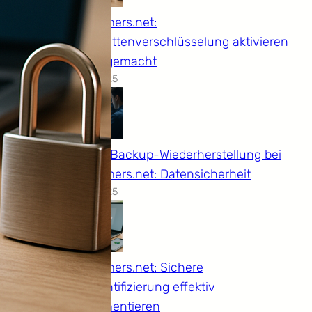
thegomers.net:
Festplattenverschlüsselung aktivieren
leicht gemacht
14.12.2025
Cloud-Backup-Wiederherstellung bei
thegomers.net: Datensicherheit
14.12.2025
thegomers.net: Sichere
Authentifizierung effektiv
implementieren