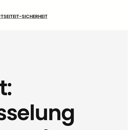
TSEITE
IT-SICHERHEIT
t:
sselung