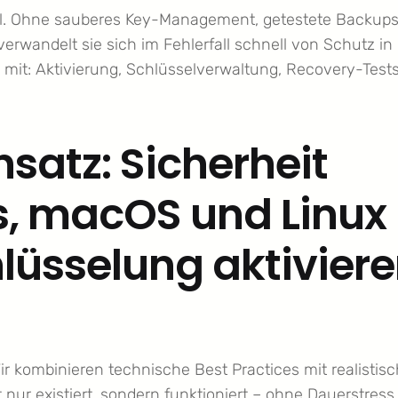
ttel. Ohne sauberes Key-Management, getestete Backup
erwandelt sie sich im Fehlerfall schnell von Schutz in
 mit: Aktivierung, Schlüsselverwaltung, Recovery-Test
satz: Sicherheit
, macOS und Linux
lüsselung aktivier
ir kombinieren technische Best Practices mit realistis
t nur existiert, sondern funktioniert – ohne Dauerstress