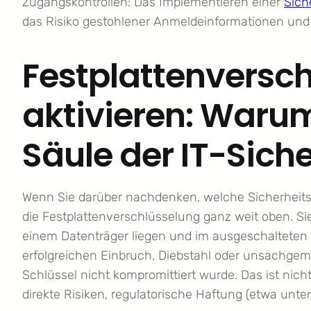
Zugangskontrollen: Das Implementieren einer
Sich
das Risiko gestohlener Anmeldeinformationen und 
Festplattenversc
aktivieren: Warum
Säule der IT-Siche
Wenn Sie darüber nachdenken, welche Sicherheit
die Festplattenverschlüsselung ganz weit oben. Sie 
einem Datenträger liegen und im ausgeschalteten Z
erfolgreichen Einbruch, Diebstahl oder unsachgem
Schlüssel nicht kompromittiert wurde. Das ist nich
direkte Risiken, regulatorische Haftung (etwa un