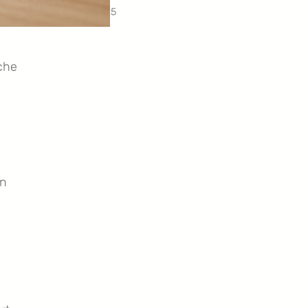
14.12.2025
iche
,
en