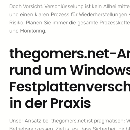
Doch Vorsicht: Verschlüsselung ist kein Allheilmi
und einen klaren Prozess für Wiederherstellungen v
Risiko. Planen Sie immer die gesamte Prozesskette
und Monitoring.
thegomers.net-An
rund um Windows
Festplattenversch
in der Praxis
Unser Ansatz bei thegomers.net ist pragmatisch: W
Betriebsprozessen. Ziel ist es, dass Sicherheit nich