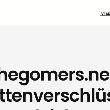
STAR
hegomers.ne
attenverschlü